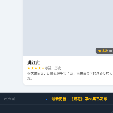
★ 8.2
/ 10
满江红
★★★★☆
悬疑 · 历史
张艺谋执导，沈腾易烊千玺主演，南宋背景下的悬疑反转大
戏。
最新更新：《繁花》第28集已发布
2分钟前