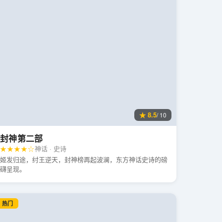
★ 8.5
/ 10
封神第二部
★★★★☆
神话 · 史诗
姬发归途，纣王逆天，封神榜再起波澜，东方神话史诗的磅
礴呈现。
热门