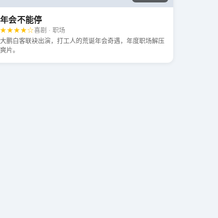
年会不能停
★★★★☆
喜剧 · 职场
大鹏白客联袂出演，打工人的荒诞年会奇遇，年度职场解压
爽片。