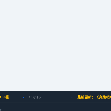
6集
最新更新：《奔跑吧12
15分钟前
藏