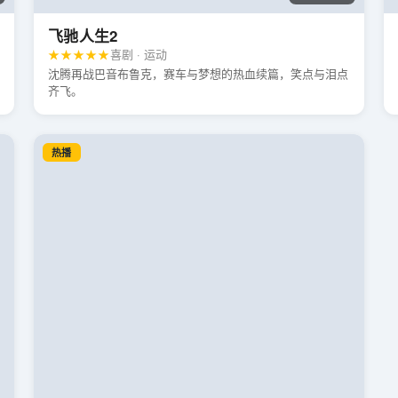
飞驰人生2
★★★★★
喜剧 · 运动
沈腾再战巴音布鲁克，赛车与梦想的热血续篇，笑点与泪点
齐飞。
热播