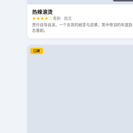
热辣滚烫
★★★★☆
喜剧 · 励志
贾玲自导自演，一个女孩的蜕变与逆袭，笑中带泪的年度励
志喜剧。
口碑