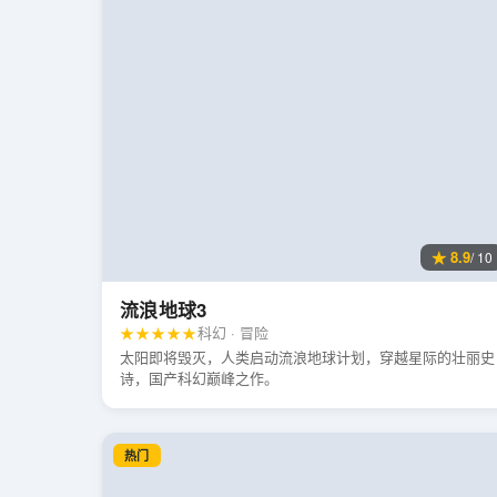
★ 8.9
/ 10
流浪地球3
★★★★★
科幻 · 冒险
太阳即将毁灭，人类启动流浪地球计划，穿越星际的壮丽史
诗，国产科幻巅峰之作。
热门