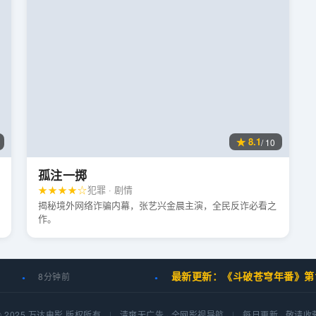
★ 8.1
/ 10
孤注一掷
★★★★☆
犯罪 · 剧情
揭秘境外网络诈骗内幕，张艺兴金晨主演，全民反诈必看之
作。
最新更新：《斗破苍穹年番》第15
8分钟前
© 2025 万达电影 版权所有
|
清爽无广告 · 全网影视导航
|
每日更新 · 敬请收