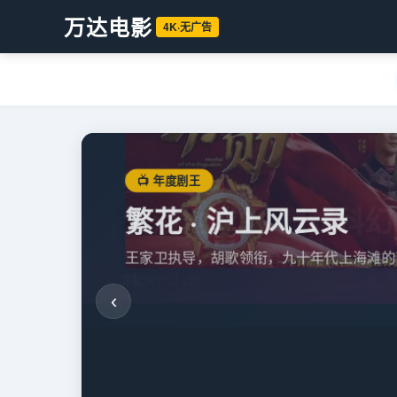
万达电影
4K·无广告
📺 年度剧王
繁花 · 沪上风云录
王家卫执导，胡歌领衔，九十年代上海滩的
‹