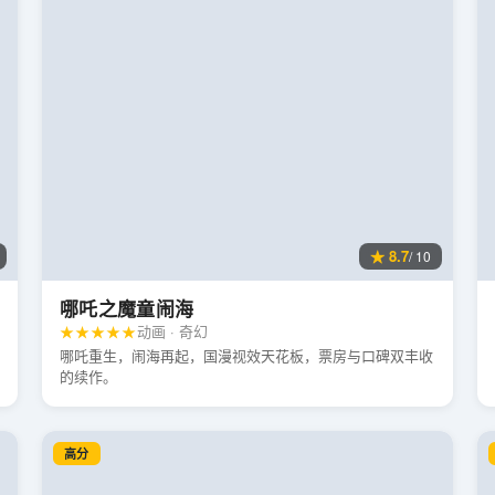
★ 8.7
/ 10
哪吒之魔童闹海
★★★★★
动画 · 奇幻
哪吒重生，闹海再起，国漫视效天花板，票房与口碑双丰收
的续作。
高分