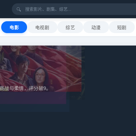
🔍
电影
电视剧
综艺
动漫
短剧
商战与柔情，评分破9。